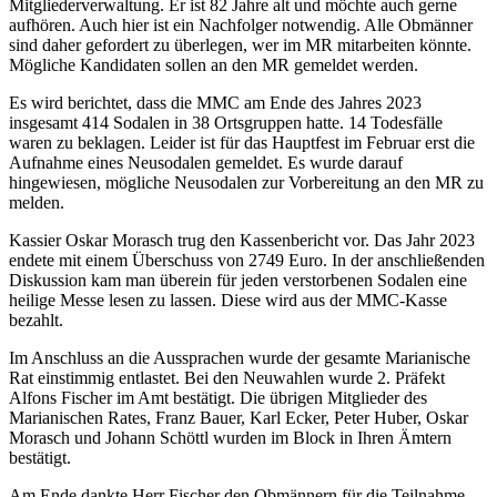
Mitgliederverwaltung. Er ist 82 Jahre alt und möchte auch gerne
aufhören. Auch hier ist ein Nachfolger notwendig. Alle Obmänner
sind daher gefordert zu überlegen, wer im MR mitarbeiten könnte.
Mögliche Kandidaten sollen an den MR gemeldet werden.
Es wird berichtet, dass die MMC am Ende des Jahres 2023
insgesamt 414 Sodalen in 38 Ortsgruppen hatte. 14 Todesfälle
waren zu beklagen. Leider ist für das Hauptfest im Februar erst die
Aufnahme eines Neusodalen gemeldet. Es wurde darauf
hingewiesen, mögliche Neusodalen zur Vorbereitung an den MR zu
melden.
Kassier Oskar Morasch trug den Kassenbericht vor. Das Jahr 2023
endete mit einem Überschuss von 2749 Euro. In der anschließenden
Diskussion kam man überein für jeden verstorbenen Sodalen eine
heilige Messe lesen zu lassen. Diese wird aus der MMC-Kasse
bezahlt.
Im Anschluss an die Aussprachen wurde der gesamte Marianische
Rat einstimmig entlastet. Bei den Neuwahlen wurde 2. Präfekt
Alfons Fischer im Amt bestätigt. Die übrigen Mitglieder des
Marianischen Rates, Franz Bauer, Karl Ecker, Peter Huber, Oskar
Morasch und Johann Schöttl wurden im Block in Ihren Ämtern
bestätigt.
Am Ende dankte Herr Fischer den Obmännern für die Teilnahme